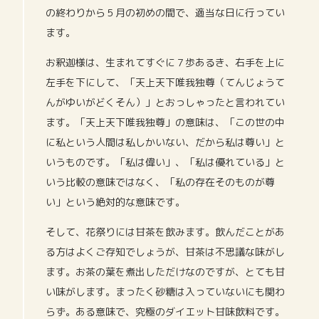
の終わりから５月の初めの間で、適当な日に行ってい
ます。
お釈迦様は、生まれてすぐに７歩あるき、右手を上に
左手を下にして、「天上天下唯我独尊（てんじょうて
んがゆいがどくそん）」とおっしゃったと言われてい
ます。「天上天下唯我独尊」の意味は、「この世の中
に私という人間は私しかいない、だから私は尊い」と
いうものです。「私は偉い」、「私は優れている」と
いう比較の意味ではなく、「私の存在そのものが尊
い」という絶対的な意味です。
そして、花祭りには甘茶を飲みます。飲んだことがあ
る方はよくご存知でしょうが、甘茶は不思議な味がし
ます。お茶の葉を煮出しただけなのですが、とても甘
い味がします。まったく砂糖は入っていないにも関わ
らず。ある意味で、究極のダイエット甘味飲料です。