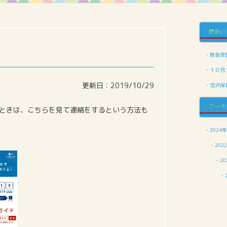
最新の
・
救急受
・
１０月
更新日：2019/10/29
・
羽沢保
アーカ
ときは、こちらを見て連絡をするという方法も
・
2024年
・
202
・
20
・